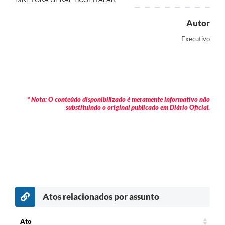
Autor
Executivo
* Nota: O conteúdo disponibilizado é meramente informativo não
substituindo o original publicado em Diário Oficial.
Atos relacionados por assunto
c
Ato