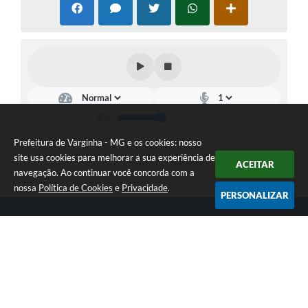
Prefeitura de Varginha - MG e os cookies: nosso
site usa cookies para melhorar a sua experiência de
ACEITAR
navegação. Ao continuar você concorda com a
nossa
Política de Cookies
e
Privacidade
.
PERSONALIZAR
Telefone: (35) 3690-2000
Endereço: Rua Júlio Paulo Marcellini, nº 50 | CEP: 37018-050
Atendimento de Segunda-feira a Sexta-feira das 07h30 as 17h30
CNPJ: 18.240.119/0001-05
Prefeitura de Varginha - MG
Versão do Sistema:
3.5.3 - 19/06/2026