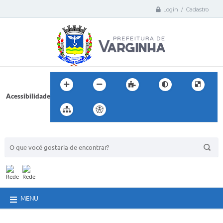
Login / Cadastro
Acessibilidade
BUSCA DO SITE:
MENU