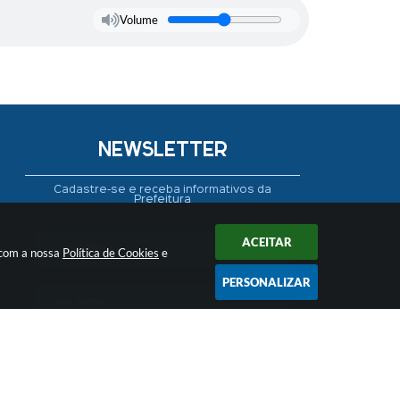
Volume
NEWSLETTER
Cadastre-se e receba informativos da
Prefeitura
ACEITAR
 com a nossa
Política de Cookies
e
PERSONALIZAR
CADASTRAR