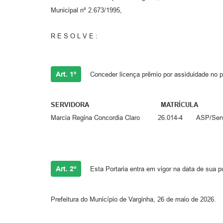
Municipal nº 2.673/1995,
R E S O L V E :
Art. 1º
Conceder licença prêmio por assiduidade no pe
SERVIDORA MATRÍCULA CARG
Marcia Regina Concordia Claro 26.014-4 ASP/
a 30/
Art. 2º
Esta Portaria entra em vigor na data de sua p
Prefeitura do Município de Varginha, 26 de maio de 2026.