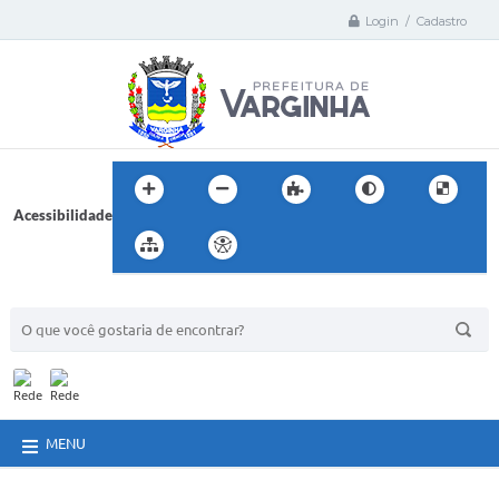
Login / Cadastro
Acessibilidade
BUSCA DO SITE:
MENU