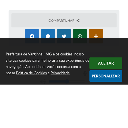
COMPARTILHAR
Prefeitura de Varginha - MG e os cookies: nosso
site usa cookies para melhorar a sua experiência de
ACEITAR
navegação. Ao continuar você concorda com a
nossa
Política de Cookies
e
Privacidade
.
PERSONALIZAR
Telefone: (35) 3690-2000
Endereço: Rua Júlio Paulo Marcellini, nº 50 | CEP: 37018-050
Atendimento de Segunda-feira a Sexta-feira das 07h30 as 17h30
CNPJ: 18.240.119/0001-05
Prefeitura de Varginha - MG