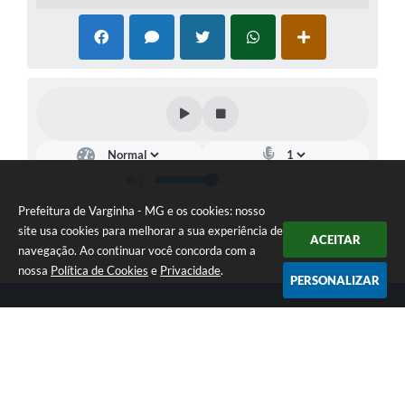
Prefeitura de Varginha - MG e os cookies: nosso
site usa cookies para melhorar a sua experiência de
ACEITAR
navegação. Ao continuar você concorda com a
nossa
Política de Cookies
e
Privacidade
.
PERSONALIZAR
Telefone: (35) 3690-2000
Endereço: Rua Júlio Paulo Marcellini, nº 50 | CEP: 37018-050
Atendimento de Segunda-feira a Sexta-feira das 07h30 as 17h30
CNPJ: 18.240.119/0001-05
Prefeitura de Varginha - MG