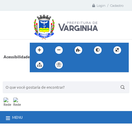
Login / Cadastro
Acessibilidade
BUSCA DO SITE:
MENU