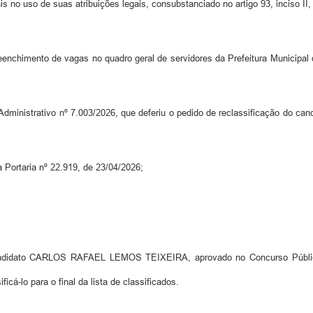
 no uso de suas atribuições legais, consubstanciado no artigo 93, inciso II, 
reenchimento de vagas no quadro geral de servidores da Prefeitura Municipa
 Administrativo nº 7.003/2026, que deferiu o pedido de reclassificação d
 Portaria nº 22.919, de 23/04/2026;
to CARLOS RAFAEL LEMOS TEIXEIRA, aprovado no Concurso Público, E
á-lo para o final da lista de classificados.