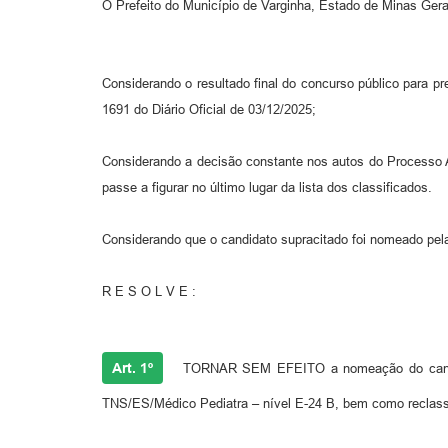
O Prefeito do Município de Varginha, Estado de Minas Gerais
Considerando o resultado final do concurso público para p
1691 do Diário Oficial de 03/12/2025;
Considerando a decisão constante nos autos do Processo
passe a figurar no último lugar da lista dos classificados.
Considerando que o candidato supracitado foi nomeado pela
R E S O L V E :
Art. 1º
TORNAR SEM EFEITO a nomeação do candida
TNS/ES/Médico Pediatra – nível E-24 B, bem como reclassific