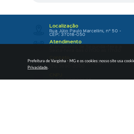
Localização
Rua Júlio Paulo Marcellini, nº 50 -
CEP: 37018-050
Atendimento
Atendimento de Segunda-feira a
Sexta-feira das 07h30 as 17h30
Contato
Prefeitura de Varginha - MG e os cookies: nosso site usa coo
contato@varginha.mg.gov.br
(35) 3690-2000
Privacidade
.
CNPJ
18.240.119/0001-05
V