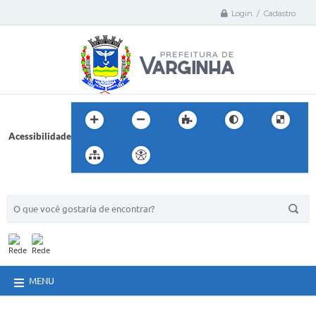
Login / Cadastro
Acessibilidade
BUSCA DO SITE:
MENU