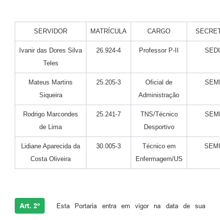
SERVIDOR
MATRÍCULA
CARGO
SECRET
Ivanir das Dores Silva
26.924-4
Professor P-II
SED
Teles
Mateus Martins
25.205-3
Oficial de
SEM
Siqueira
Administração
Rodrigo Marcondes
25.241-7
TNS/Técnico
SEM
de Lima
Desportivo
Lidiane Aparecida da
30.005-3
Técnico em
SEM
Costa Oliveira
Enfermagem/US
Art. 2º
Esta Portaria entra em vigor na data de sua