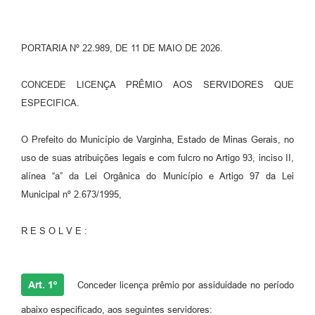
PORTARIA Nº 22.989, DE 11 DE MAIO DE 2026.
CONCEDE LICENÇA PRÊMIO AOS SERVIDORES QUE
ESPECIFICA.
O Prefeito do Município de Varginha, Estado de Minas Gerais, no
uso de suas atribuições legais e com fulcro no Artigo 93, inciso II,
alínea “a” da Lei Orgânica do Município e Artigo 97 da Lei
Municipal nº 2.673/1995,
R E S O L V E :
Art. 1º
Conceder licença prêmio por assiduidade no período
abaixo especificado, aos seguintes servidores: