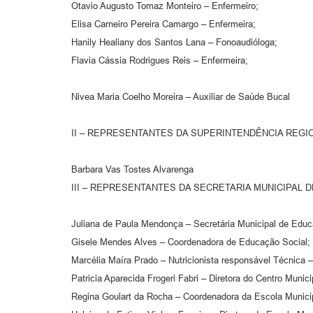
Otavio Augusto Tomaz Monteiro – Enfermeiro;
Elisa Carneiro Pereira Camargo – Enfermeira;
Hanily Healiany dos Santos Lana – Fonoaudióloga;
Flavia Cássia Rodrigues Reis – Enfermeira;
Nivea Maria Coelho Moreira – Auxiliar de Saúde Bucal
II – REPRESENTANTES DA SUPERINTENDÊNCIA REGI
Barbara Vas Tostes Alvarenga
III – REPRESENTANTES DA SECRETARIA MUNICIPAL 
Juliana de Paula Mendonça – Secretária Municipal de Edu
Gisele Mendes Alves – Coordenadora de Educação Social;
Marcélia Maíra Prado – Nutricionista responsável Técnica 
Patricia Aparecida Frogeri Fabri – Diretora do Centro Munici
Regina Goulart da Rocha – Coordenadora da Escola Municip