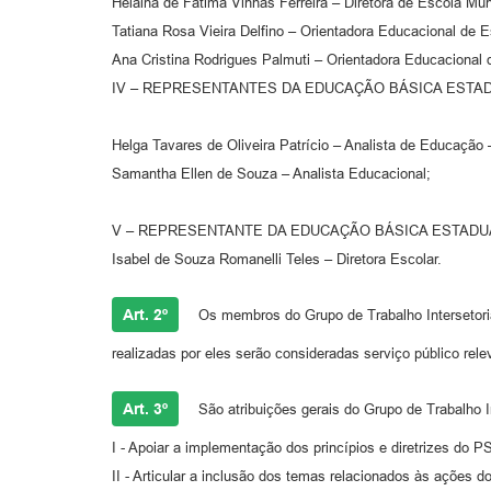
Helaina de Fatima Vinhas Ferreira – Diretora de Escola Mun
Tatiana Rosa Vieira Delfino – Orientadora Educacional de E
Ana Cristina Rodrigues Palmuti – Orientadora Educacional 
IV – REPRESENTANTES DA EDUCAÇÃO BÁSICA ESTAD
Helga Tavares de Oliveira Patrício – Analista de Educação
Samantha Ellen de Souza – Analista Educacional;
V – REPRESENTANTE DA EDUCAÇÃO BÁSICA ESTADU
Isabel de Souza Romanelli Teles – Diretora Escolar.
Art. 2º
Os membros do Grupo de Trabalho Intersetoria
realizadas por eles serão consideradas serviço público rel
Art. 3º
São atribuições gerais do Grupo de Trabalho In
I - Apoiar a implementação dos princípios e diretrizes do 
II - Articular a inclusão dos temas relacionados às ações 