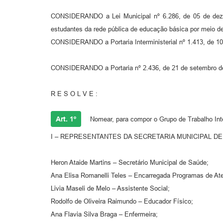
CONSIDERANDO a Lei Municipal nº 6.286, de 05 de dezemb
estudantes da rede pública de educação básica por meio 
CONSIDERANDO a Portaria Interministerial nº 1.413, de 10 
CONSIDERANDO a Portaria nº 2.436, de 21 de setembro de 
R E S O L V E :
Art. 1º
Nomear, para compor o Grupo de Trabalho Int
I – REPRESENTANTES DA SECRETARIA MUNICIPAL DE
Heron Ataide Martins – Secretário Municipal de Saúde;
Ana Elisa Romanelli Teles – Encarregada Programas de Ate
Livia Maseli de Melo – Assistente Social;
Rodolfo de Oliveira Raimundo – Educador Físico;
Ana Flavia Silva Braga – Enfermeira;