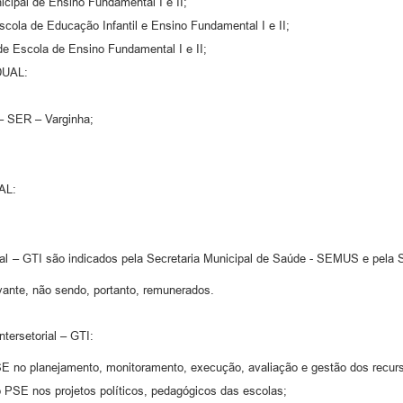
icipal de Ensino Fundamental I e II;
scola de Educação Infantil e Ensino Fundamental I e II;
de Escola de Ensino Fundamental I e II;
UAL:
 – SER – Varginha;
AL:
l – GTI são indicados pela Secretaria Municipal de Saúde - SEMUS e pela 
evante, não sendo, portanto, remunerados.
tersetorial – GTI:
PSE no planejamento, monitoramento, execução, avaliação e gestão dos recurs
do PSE nos projetos políticos, pedagógicos das escolas;