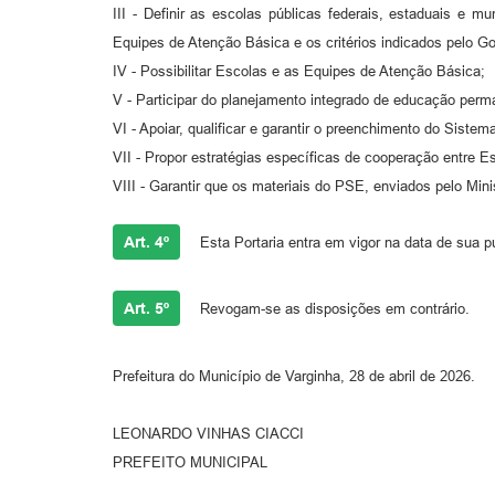
III - Definir as escolas públicas federais, estaduais e m
Equipes de Atenção Básica e os critérios indicados pelo G
IV - Possibilitar Escolas e as Equipes de Atenção Básica;
V - Participar do planejamento integrado de educação perm
VI - Apoiar, qualificar e garantir o preenchimento do Sist
VII - Propor estratégias específicas de cooperação entre
VIII - Garantir que os materiais do PSE, enviados pelo Mi
Art. 4º
Esta Portaria entra em vigor na data de sua p
Art. 5º
Revogam-se as disposições em contrário.
Prefeitura do Município de Varginha, 28 de abril de 2026.
LEONARDO VINHAS CIACCI
PREFEITO MUNICIPAL