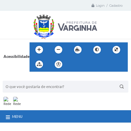
Login / Cadastro
Acessibilidade
BUSCA DO SITE:
MENU