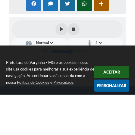
Prefeitura de Varginha - MG e os cookies: nosso
site usa cookies para melhorar a sua experiência de
ACEITAR
navegação. Ao continuar você concorda com a
nossa
Política de Cookies
e
Privacidade
.
PERSONALIZAR
Telefone: (35) 3690-2000
Endereço: Rua Júlio Paulo Marcellini, nº 50 | CEP: 37018-050
Atendimento de Segunda-feira a Sexta-feira das 07h30 as 17h30
CNPJ: 18.240.119/0001-05
Prefeitura de Varginha - MG
Versão do Sistema:
3.5.3 - 19/06/2026