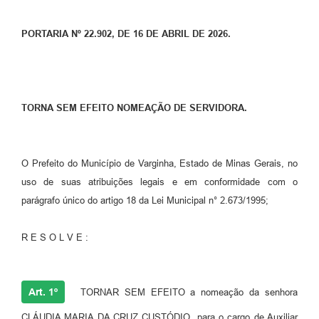
PORTARIA Nº 22.902, DE 16 DE ABRIL DE 2026.
TORNA SEM EFEITO NOMEAÇÃO DE SERVIDORA.
O Prefeito do Município de Varginha, Estado de Minas Gerais, no
uso de suas atribuições legais e em conformidade com o
parágrafo único do artigo 18 da Lei Municipal n° 2.673/1995;
R E S O L V E :
Art. 1º
TORNAR SEM EFEITO a nomeação da senhora
CLÁUDIA MARIA DA CRUZ CUSTÓDIO, para o cargo de Auxiliar