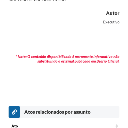
Autor
Executivo
* Nota: O conteúdo disponibilizado é meramente informativo não
substituindo o original publicado em Diário Oficial.
Atos relacionados por assunto
c
Ato