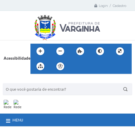
Login / Cadastro
Acessibilidade
BUSCA DO SITE:
MENU