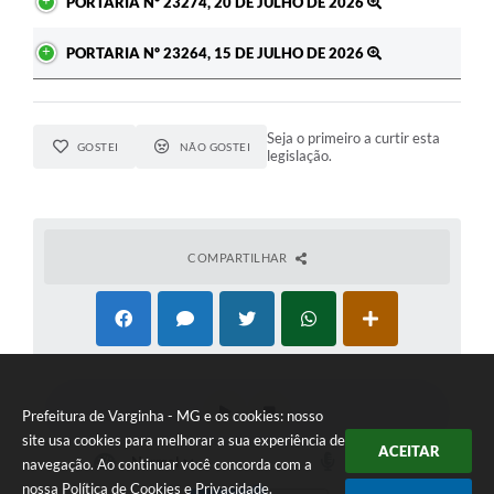
PORTARIA Nº 23274, 20 DE JULHO DE 2026
PORTARIA Nº 23264, 15 DE JULHO DE 2026
Seja o primeiro a curtir esta
GOSTEI
NÃO GOSTEI
legislação.
COMPARTILHAR
Prefeitura de Varginha - MG e os cookies: nosso
site usa cookies para melhorar a sua experiência de
ACEITAR
navegação. Ao continuar você concorda com a
nossa
Política de Cookies
e
Privacidade
.