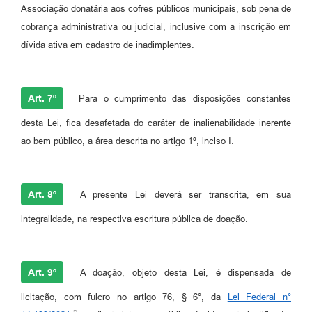
Associação donatária aos cofres públicos municipais, sob pena de
cobrança administrativa ou judicial, inclusive com a inscrição em
dívida ativa em cadastro de inadimplentes.
Art. 7º
Para o cumprimento das disposições constantes
desta Lei, fica desafetada do caráter de inalienabilidade inerente
ao bem público, a área descrita no artigo 1º, inciso I.
Art. 8º
A presente Lei deverá ser transcrita, em sua
integralidade, na respectiva escritura pública de doação.
Art. 9º
A doação, objeto desta Lei, é dispensada de
licitação, com fulcro no artigo 76, § 6°, da
Lei Federal n°