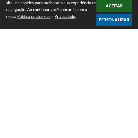
site usa cookies para melhorar a sua experiência de
Seja o primeiro a curtir esta
ACEITAR
GOSTEI
NÃO GOSTEI
legislação.
navegação. Ao continuar você concorda com a
nossa
Política de Cookies
e
Privacidade
.
PERSONALIZAR
COMPARTILHAR
Telefone: (35) 3690-2000
Endereço: Rua Júlio Paulo Marcellini, nº 50 | CEP: 37018-050
Atendimento de Segunda-feira a Sexta-feira das 07h30 as 17h30