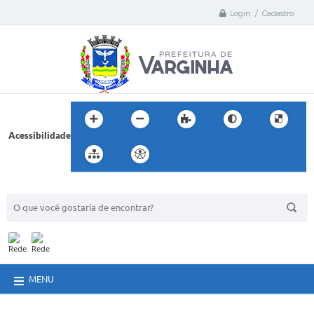
Login / Cadastro
Acessibilidade
BUSCA DO SITE:
MENU