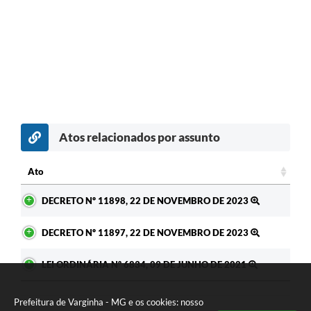
Atos relacionados por assunto
c
Ato
Ato
DECRETO Nº 11898, 22 DE NOVEMBRO DE 2023
DECRETO Nº 11897, 22 DE NOVEMBRO DE 2023
LEI ORDINÁRIA Nº 6834, 09 DE JUNHO DE 2021
Prefeitura de Varginha - MG e os cookies: nosso