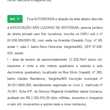
nome, sanciono a seguinte Lei,
Art. 1°
Fica AUTORIZADA a doação da área abaixo descrita
à ASSOCIAÇÃO SÃO LUCIANO DE ANTIÓQUIA, pessoa jurídica
de direito privado sem fins lucrativos, inscrita no CNPJ sob o nº
63.938.095/0001-09, com sede na Avenida Oswaldo Cruz, nº 69,
andar 1, sala 1, bairro Novo Horizonte, Varginha/MG, CEP 37.026-
020, sendo:
I - área de terreno de aproximadamente 12.328,76m² (doze mil,
trezentos e vinte e oito metros quadrados e setenta e seis
decímetros quadrados), localizada na Rua Silvio Crepaldi, nº 285,
bairro Garden Residence, Varginha/MG inscrição municipal nº
30.031.0500.000, devidamente registrada no Livro 2, matrícula nº
74.051, ficha 01F, do Serviço Registral Imobiliário desta Comarca,
avaliado em R$ 2.256.915,09 (dois milhões, duzentos e cinquenta
e seis mil, novecentos e quinze reais e nove centavos).