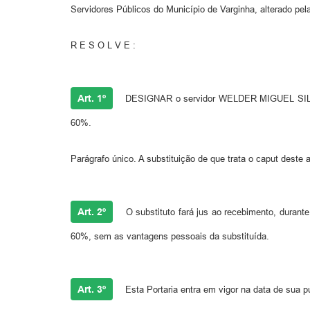
Servidores Públicos do Município de Varginha, alterado pela
R E S O L V E :
Art. 1º
DESIGNAR o servidor WELDER MIGUEL SILVA 
60%.
Parágrafo único. A substituição de que trata o caput deste
Art. 2º
O substituto fará jus ao recebimento, durant
60%, sem as vantagens pessoais da substituída.
Art. 3º
Esta Portaria entra em vigor na data de sua p