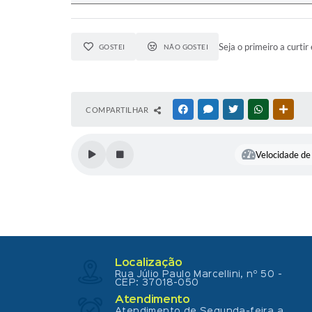
Seja o primeiro a curtir 
GOSTEI
NÃO GOSTEI
COMPARTILHAR
FACEBOOK
MESSENGER
TWITTER
WHATSAPP
OUTR
Velocidade de 
Localização
Rua Júlio Paulo Marcellini, nº 50 -
CEP: 37018-050
Atendimento
Atendimento de Segunda-feira a