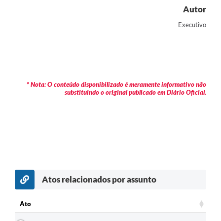
Autor
Executivo
* Nota: O conteúdo disponibilizado é meramente informativo não
substituindo o original publicado em Diário Oficial.
Atos relacionados por assunto
c
Ato
Ato