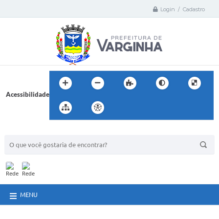
Login / Cadastro
Acessibilidade
BUSCA DO SITE:
MENU