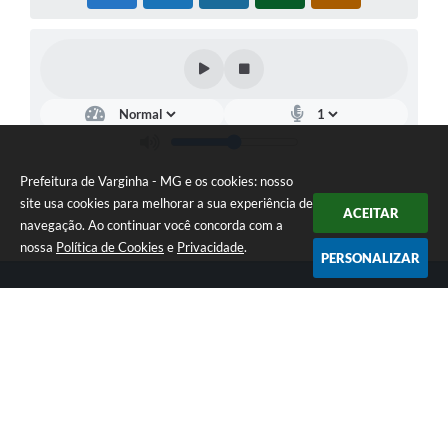
Prefeitura de Varginha - MG e os cookies: nosso
site usa cookies para melhorar a sua experiência de
ACEITAR
navegação. Ao continuar você concorda com a
nossa
Política de Cookies
e
Privacidade
.
PERSONALIZAR
Telefone: (35) 3690-2000
Endereço: Rua Júlio Paulo Marcellini, nº 50 | CEP: 37018-050
Atendimento de Segunda-feira a Sexta-feira das 07h30 as 17h30
CNPJ: 18.240.119/0001-05
Prefeitura de Varginha - MG
Versão do Sistema:
3.5.3 - 19/06/2026
Portal atualizado em:
07/08/2026 09:18
Dados Abertos