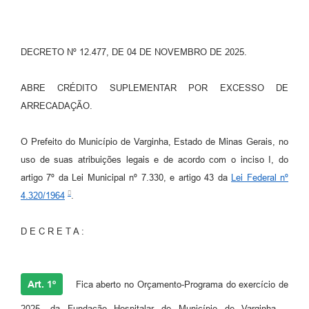
DECRETO Nº 12.477, DE 04 DE NOVEMBRO DE 2025.
ABRE CRÉDITO SUPLEMENTAR POR EXCESSO DE
ARRECADAÇÃO.
O Prefeito do Município de Varginha, Estado de Minas Gerais, no
uso de suas atribuições legais e de acordo com o inciso I, do
artigo 7º da Lei Municipal nº 7.330, e artigo 43 da
Lei Federal nº
4.320/1964
.
D E C R E T A :
Art. 1º
Fica aberto no Orçamento-Programa do exercício de
2025, da Fundação Hospitalar do Município de Varginha –