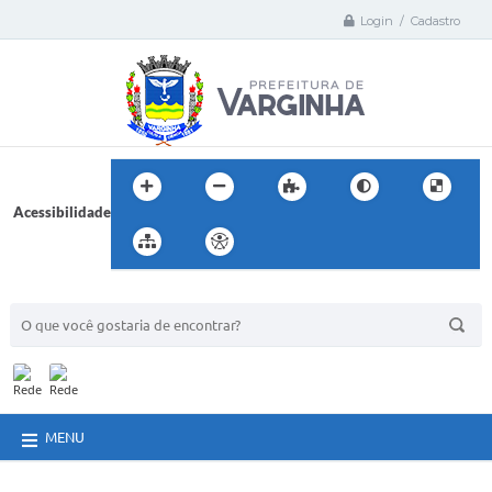
Login / Cadastro
Acessibilidade
BUSCA DO SITE:
MENU