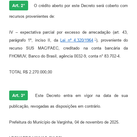
Art. 2°
O crédito aberto por este Decreto será coberto com
recursos provenientes de:
IV – expectativa parcial por excesso de arrecadação (art. 43,
parágrafo 1º, inciso II, da
Lei nº 4.320/1964
), proveniente do
recurso SUS MAC/FAEC, creditado na conta bancária da
FHOMUV, Banco do Brasil, agência 0032-9, conta n° 83.702-4.
TOTAL R$ 2.270.000,00
Art. 3º
Este Decreto entra em vigor na data de sua
publicação, revogadas as disposições em contrário.
Prefeitura do Município de Varginha, 04 de novembro de 2025.