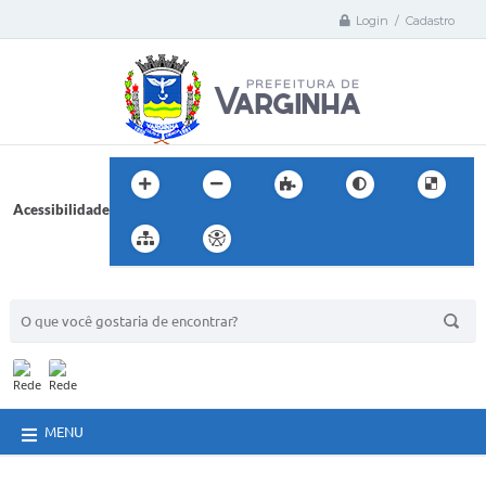
Login / Cadastro
Acessibilidade
BUSCA DO SITE:
MENU