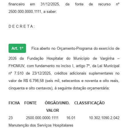
financeiro em 31/12/2025, da fonte de recurso nº
2500.000.0000.1111, a saber:
D E C R E T A :
Art. 1º
Fica aberto no Orçamento-Programa do exercício de
2026 da Fundação Hospitalar do Município de Varginha –
FHOMUV, com fundamento no inciso I, artigo 7º, da Lei Municipal
nº 7.510 de 23/12/2025, créditos adicionais suplementares no
valor de R$ 6.798,58 (seis mil, setecentos e noventa e oito reais,
cinquenta e oito centavos), à seguinte dotação orçamentária:
FICHA FONTE ÓRGÃO/UNID. CLASSIFICAÇÃO
VALOR
23 2500.000.0000.1111 16.01 10.302.1090.2.042
Manutenção dos Serviços Hospitalares