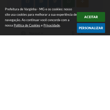
Prefeitura de Varginha - MG e os cookies: nosso
site usa cookies para melhorar a sua experiência de
ACEITAR
navegação. Ao continuar você concorda com a
nossa
Política de Cookies
e
Privacidade
.
PERSONALIZAR
Telefone: (35) 3690-2000
Endereço: Rua Júlio Paulo Marcellini, nº 50 | CEP: 37018-050
Atendimento de Segunda-feira a Sexta-feira das 07h30 as 17h30
CNPJ: 18.240.119/0001-05
Prefeitura de Varginha - MG
Versão do Sistema:
3.5.3 - 19/06/2026
Portal atualizado em:
07/08/2026 17:04
Dados Abertos