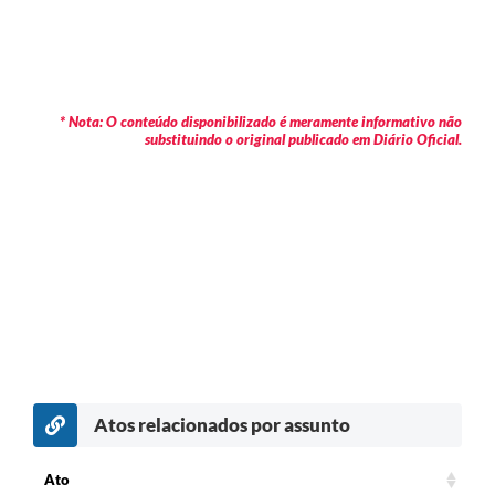
* Nota: O conteúdo disponibilizado é meramente informativo não
substituindo o original publicado em Diário Oficial.
Atos relacionados por assunto
c
Ato