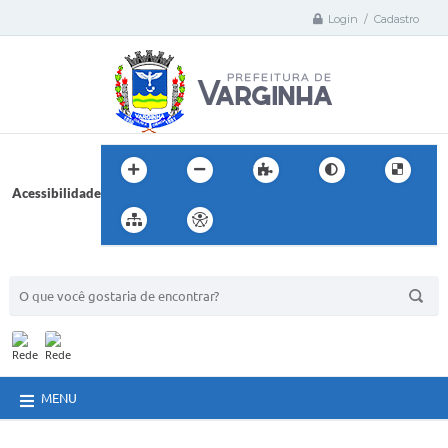
Login / Cadastro
Acessibilidade
BUSCA DO SITE:
MENU