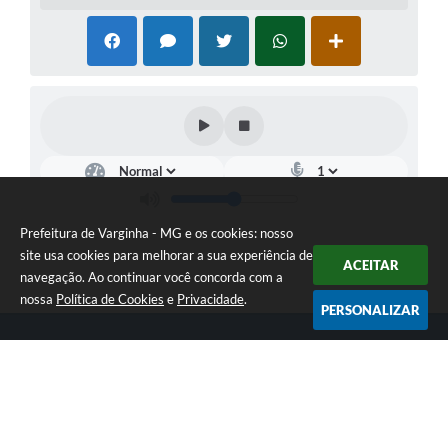
Prefeitura de Varginha - MG e os cookies: nosso
site usa cookies para melhorar a sua experiência de
ACEITAR
navegação. Ao continuar você concorda com a
nossa
Política de Cookies
e
Privacidade
.
PERSONALIZAR
Telefone: (35) 3690-2000
Endereço: Rua Júlio Paulo Marcellini, nº 50 | CEP: 37018-050
Atendimento de Segunda-feira a Sexta-feira das 07h30 as 17h30
CNPJ: 18.240.119/0001-05
Prefeitura de Varginha - MG