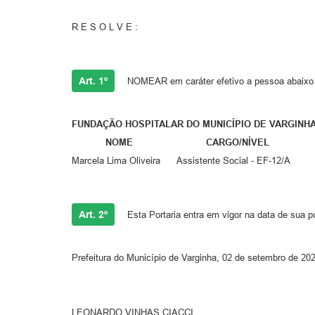
R E S O L V E :
Art. 1º
NOMEAR em caráter efetivo a pessoa abaixo re
FUNDAÇÃO HOSPITALAR DO MUNICÍPIO DE VARGINH
NOME CARGO/NÍVEL CLA
Marcela Lima Oliveira Assistente Social - EF-12/
Art. 2º
Esta Portaria entra em vigor na data de sua p
Prefeitura do Município de Varginha, 02 de setembro de 20
LEONARDO VINHAS CIACCI