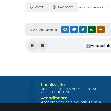
Seja o primeiro a curtir 
GOSTEI
NÃO GOSTEI
COMPARTILHAR
FACEBOOK
MESSENGER
TWITTER
WHATSAPP
OUTR
Velocidade de 
Localização
Rua Júlio Paulo Marcellini, nº 50 -
CEP: 37018-050
Atendimento
Atendimento de Segunda-feira a
Sexta-feira das 07h30 as 17h30