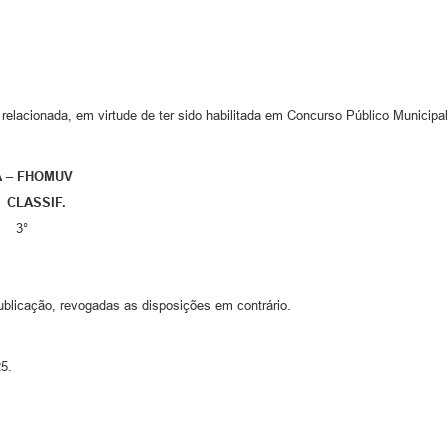
lacionada, em virtude de ter sido habilitada em Concurso Público Municipal
A – FHOMUV
SSIF.
A 3°
ublicação, revogadas as disposições em contrário.
25.