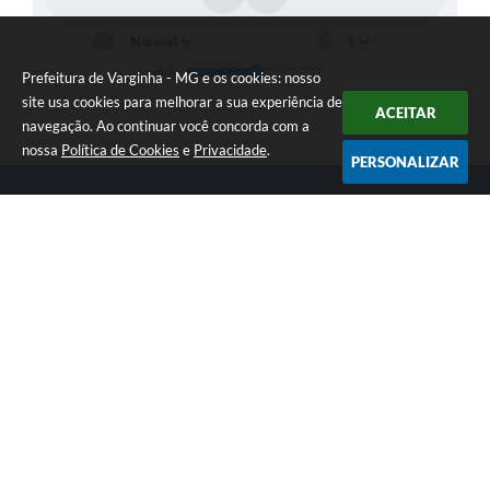
Prefeitura de Varginha - MG e os cookies: nosso
site usa cookies para melhorar a sua experiência de
ACEITAR
navegação. Ao continuar você concorda com a
nossa
Política de Cookies
e
Privacidade
.
PERSONALIZAR
Telefone: (35) 3690-2000
Endereço: Rua Júlio Paulo Marcellini, nº 50 | CEP: 37018-050
Atendimento de Segunda-feira a Sexta-feira das 07h30 as 17h30
CNPJ: 18.240.119/0001-05
Prefeitura de Varginha - MG
Versão do Sistema:
3.5.3 - 19/06/2026
Portal atualizado em:
07/08/2026 09:18
Dados Abertos
Copyright Instar - 2006-2026. Todos os direitos reservados -
Instar Tecnologia