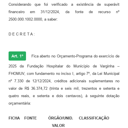
Considerando que foi verificado a existência de superávit
financeiro em 31/12/2024, da fonte de recurso nº
2500.000.1002.0000, a saber:
D E C R E T A :
Art. 1º
Fica aberto no Orçamento-Programa do exercício de
2025 da Fundação Hospitalar do Município de Varginha –
FHOMUV, com fundamento no inciso I, artigo 7º, da Lei Municipal
nº 7.330 de 12/12/2024, créditos adicionais suplementares no
valor de R$ 36.374,72 (trinta e seis mil, trezentos e setenta e
quatro reais, e setenta e dois centavos), à seguinte dotação
orçamentária:
FICHA FONTE ÓRGÃO/UNID. CLASSIFICAÇÃO
VALOR