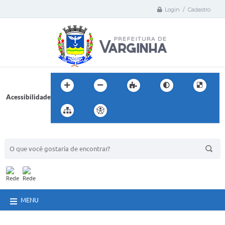
Login / Cadastro
Acessibilidade
BUSCA DO SITE:
MENU