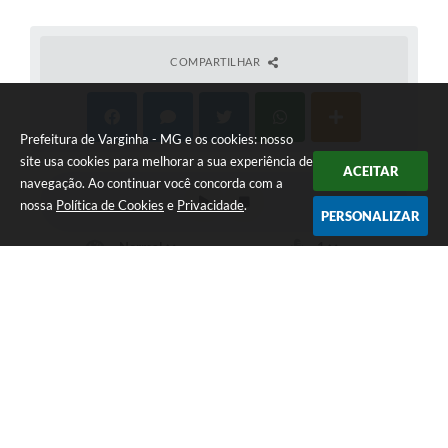
COMPARTILHAR
Prefeitura de Varginha - MG e os cookies: nosso
site usa cookies para melhorar a sua experiência de
ACEITAR
navegação. Ao continuar você concorda com a
nossa
Política de Cookies
e
Privacidade
.
PERSONALIZAR
Telefone: (35) 3690-2000
Endereço: Rua Júlio Paulo Marcellini, nº 50 | CEP: 37018-050
Atendimento de Segunda-feira a Sexta-feira das 07h30 as 17h30
CNPJ: 18.240.119/0001-05
Prefeitura de Varginha - MG