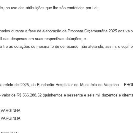
s, no uso das atribuições que lhe são conferidas por Lei,
mados durante a fase de elaboração da Proposta Orçamentária 2025 aos valo
bil das despesas em suas respectivas dotações; e
tre as dotações de mesma fonte de recurso, não afetando, assim, o equilíbr
ercício de 2025, da Fundação Hospitalar do Município de Varginha – FH
 valor de R$ 566.288,52 (quinhentos e sessenta e seis mil duzentos e oitenta 
E VARGINHA
E VARGINHA