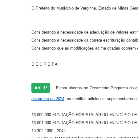
O Prefeito do Município de Varginha, Estado de Minas Gerai
Considerando a necessidade de adequação de valores esti
Considerando a necessidade da correta escrituração contá
Considerando que as modificações acima citadas ocorrem en
D E C R E T A :
Art. 1º
Ficam abertos no Orçamento-Programa do ex
dezembro de 2024
, os créditos adicionais suplementares no
16.000.000 FUNDAÇÃO HOSPITALAR DO MUNICÍPIO D
16.001.000 FUNDAÇÃO HOSPITALAR DO MUNICÍPIO D
10.302.1090 - 2042