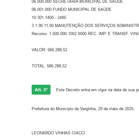
06.000.000 SECRETARIA MUNICIPAL DE SAÚDE
06.001.000 FUNDO MUNICIPAL DE SAÚDE
10.301.1400 - 2485
3.1.90.11.00 MANUTENÇÃO DOS SERVIÇOS ADMINISTR
Recurso: 1.500.000.1002.0000 REC. IMP. E TRANSF. VI
VALOR: 566.288,52
TOTAL: 566.288,52
Art. 3º
Este Decreto entra em vigor na data de sua p
Prefeitura do Município de Varginha, 29 de maio de 2025.
LEONARDO VINHAS CIACCI