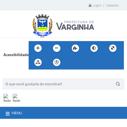
Login / Cadastro
Acessibilidade
BUSCA DO SITE:
MENU