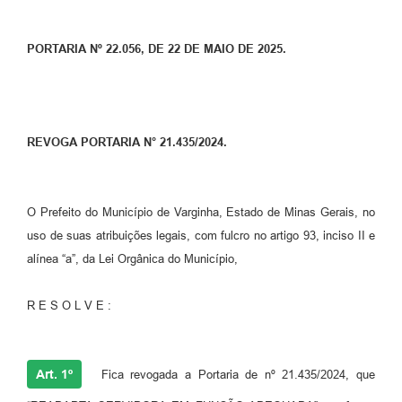
PORTARIA Nº 22.056, DE 22 DE MAIO DE 2025.
REVOGA PORTARIA N° 21.435/2024.
O Prefeito do Município de Varginha, Estado de Minas Gerais, no
uso de suas atribuições legais, com fulcro no artigo 93, inciso II e
alínea “a”, da Lei Orgânica do Município,
R E S O L V E :
Art. 1º
Fica revogada a Portaria de nº 21.435/2024, que