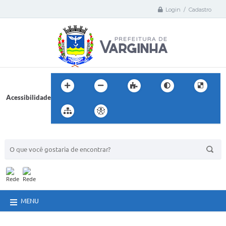
Login / Cadastro
Acessibilidade
BUSCA DO SITE:
MENU