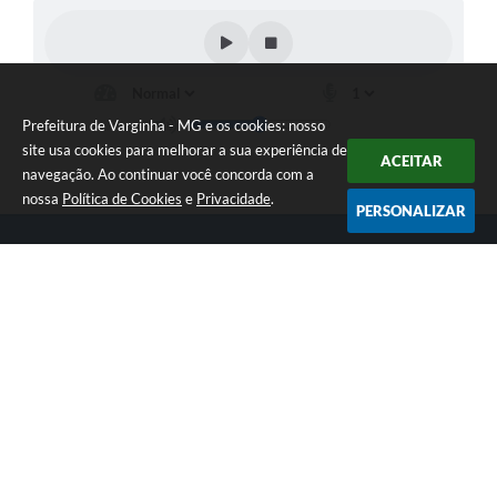
Prefeitura de Varginha - MG e os cookies: nosso
site usa cookies para melhorar a sua experiência de
ACEITAR
navegação. Ao continuar você concorda com a
nossa
Política de Cookies
e
Privacidade
.
PERSONALIZAR
Telefone: (35) 3690-2000
Endereço: Rua Júlio Paulo Marcellini, nº 50 | CEP: 37018-050
Atendimento de Segunda-feira a Sexta-feira das 07h30 as 17h30
CNPJ: 18.240.119/0001-05
Prefeitura de Varginha - MG
Versão do Sistema:
3.5.3 - 19/06/2026
Portal atualizado em:
07/08/2026 17:04
Dados Abertos
Copyright Instar - 2006-2026. Todos os direitos reservados -