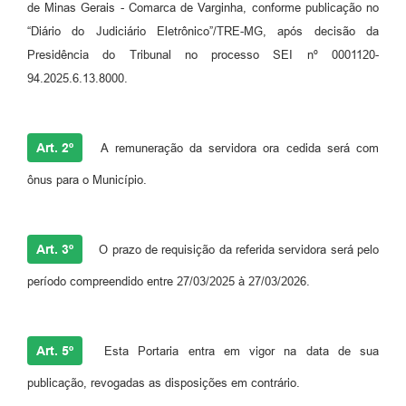
de Minas Gerais - Comarca de Varginha, conforme publicação no
“Diário do Judiciário Eletrônico”/TRE-MG, após decisão da
Presidência do Tribunal no processo SEI nº 0001120-
94.2025.6.13.8000.
Art. 2º
A remuneração da servidora ora cedida será com
ônus para o Município.
Art. 3º
O prazo de requisição da referida servidora será pelo
período compreendido entre 27/03/2025 à 27/03/2026.
Art. 5º
Esta Portaria entra em vigor na data de sua
publicação, revogadas as disposições em contrário.