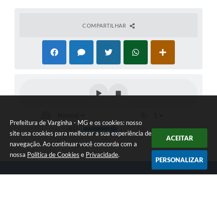
COMPARTILHAR
Prefeitura de Varginha - MG e os cookies: nosso
site usa cookies para melhorar a sua experiência de
ACEITAR
navegação. Ao continuar você concorda com a
nossa
Política de Cookies
e
Privacidade
.
PERSONALIZAR
Telefone: (35) 3690-2000
Endereço: Rua Júlio Paulo Marcellini, nº 50 | CEP: 37018-050
Atendimento de Segunda-feira a Sexta-feira das 07h30 as 17h30
CNPJ: 18.240.119/0001-05
Prefeitura de Varginha - MG