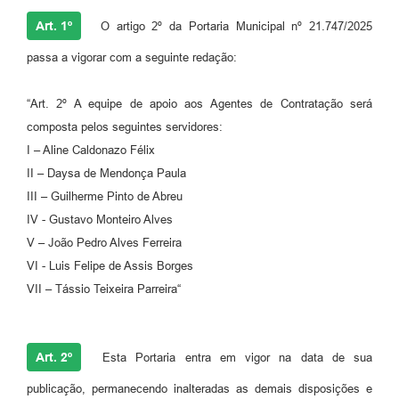
Art. 1º
O artigo 2º da Portaria Municipal nº 21.747/2025
passa a vigorar com a seguinte redação:
“Art. 2º A equipe de apoio aos Agentes de Contratação será
composta pelos seguintes servidores:
I – Aline Caldonazo Félix
II – Daysa de Mendonça Paula
III – Guilherme Pinto de Abreu
IV - Gustavo Monteiro Alves
V – João Pedro Alves Ferreira
VI - Luis Felipe de Assis Borges
VII – Tássio Teixeira Parreira“
Art. 2º
Esta Portaria entra em vigor na data de sua
publicação, permanecendo inalteradas as demais disposições e