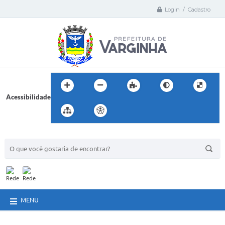
Login / Cadastro
Acessibilidade
BUSCA DO SITE:
MENU