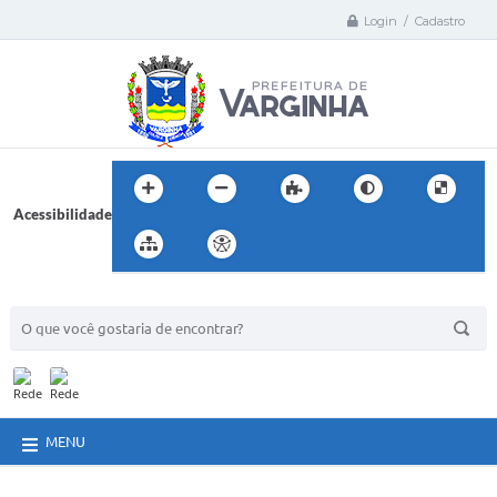
Login / Cadastro
Acessibilidade
BUSCA DO SITE:
MENU