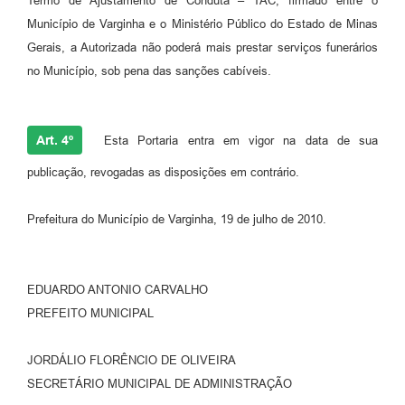
Termo de Ajustamento de Conduta – TAC, firmado entre o
Município de Varginha e o Ministério Público do Estado de Minas
Gerais, a Autorizada não poderá mais prestar serviços funerários
no Município, sob pena das sanções cabíveis.
Art. 4º
Esta Portaria entra em vigor na data de sua
publicação, revogadas as disposições em contrário.
Prefeitura do Município de Varginha, 19 de julho de 2010.
EDUARDO ANTONIO CARVALHO
PREFEITO MUNICIPAL
JORDÁLIO FLORÊNCIO DE OLIVEIRA
SECRETÁRIO MUNICIPAL DE ADMINISTRAÇÃO