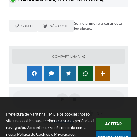
Seja o primeiro a curtir esta
GOSTEI
NÃO GOSTEI
legislação.
COMPARTILHAR
Prefeitura de Varginha - MG e os cookies: nosso
site usa cookies para melhorar a sua experiência de
ACEITAR
navegação. Ao continuar você concorda com a
nossa
Política de Cookies
e
Privacidade
.