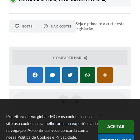
Seja o primeiro a curtir esta
GOSTEI
NÃO GOSTEI
legislação.
COMPARTILHAR
Prefeitura de Varginha - MG e os cookies: nosso
site usa cookies para melhorar a sua experiência de
ACEITAR
navegação. Ao continuar você concorda com a
nossa
Política de Cookies
e
Privacidade
.