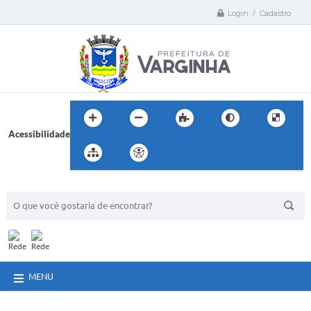
Login / Cadastro
Acessibilidade
BUSCA DO SITE:
MENU