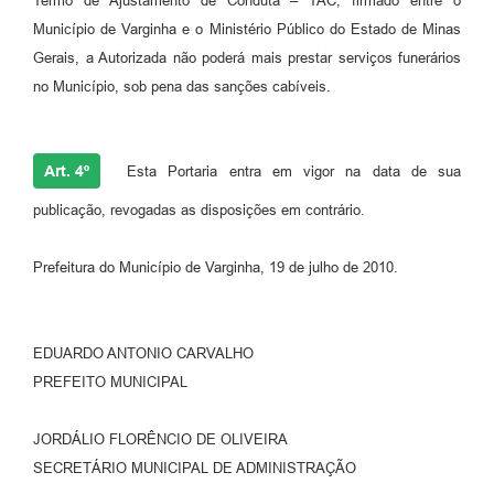
Termo de Ajustamento de Conduta – TAC, firmado entre o
Município de Varginha e o Ministério Público do Estado de Minas
Gerais, a Autorizada não poderá mais prestar serviços funerários
no Município, sob pena das sanções cabíveis.
Art. 4º
Esta Portaria entra em vigor na data de sua
publicação, revogadas as disposições em contrário.
Prefeitura do Município de Varginha, 19 de julho de 2010.
EDUARDO ANTONIO CARVALHO
PREFEITO MUNICIPAL
JORDÁLIO FLORÊNCIO DE OLIVEIRA
SECRETÁRIO MUNICIPAL DE ADMINISTRAÇÃO