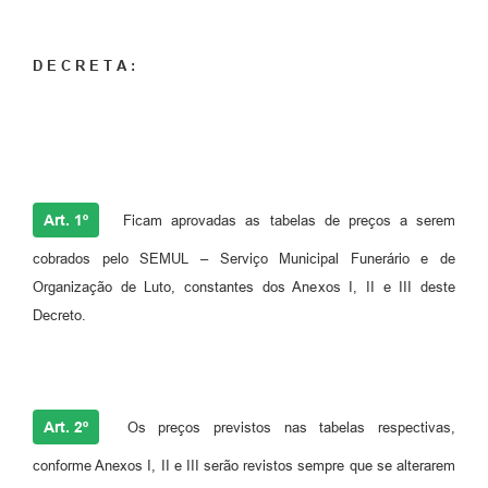
D E C R E T A :
Art. 1º
Ficam aprovadas as tabelas de preços a serem
cobrados pelo SEMUL – Serviço Municipal Funerário e de
Organização de Luto, constantes dos Anexos I, II e III deste
Decreto.
Art. 2º
Os preços previstos nas tabelas respectivas,
conforme Anexos I, II e III serão revistos sempre que se alterarem