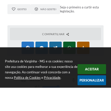
Seja o primeiro a curtir esta
GOSTEI
NÃO GOSTEI
legislação.
COMPARTILHAR
Prefeitura de Varginha - MG e os cookies: nosso
site usa cookies para melhorar a sua experiência de
ACEITAR
navegação. Ao continuar você concorda com a
nossa
Política de Cookies
e
Privacidade
.
PERSONALIZAR
Telefone: (35) 3690-2000
Endereço: Rua Júlio Paulo Marcellini, nº 50 | CEP: 37018-050