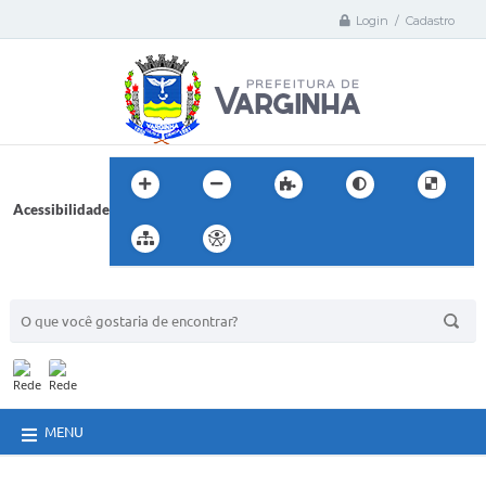
Login / Cadastro
Acessibilidade
BUSCA DO SITE:
MENU