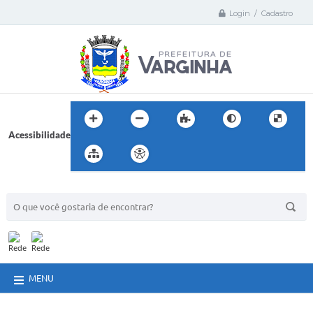
Login / Cadastro
Acessibilidade
BUSCA DO SITE:
MENU