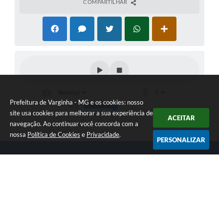
COMPARTILHAR
Prefeitura de Varginha - MG e os cookies: nosso
site usa cookies para melhorar a sua experiência de
ACEITAR
navegação. Ao continuar você concorda com a
nossa
Política de Cookies
e
Privacidade
.
PERSONALIZAR
Telefone: (35) 3690-2000
Endereço: Rua Júlio Paulo Marcellini, nº 50 | CEP: 37018-050
Atendimento de Segunda-feira a Sexta-feira das 07h30 as 17h30
CNPJ: 18.240.119/0001-05
Prefeitura de Varginha - MG