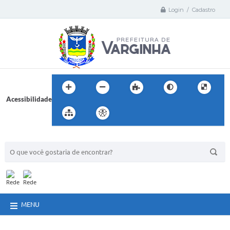
Login / Cadastro
Acessibilidade
BUSCA DO SITE:
MENU