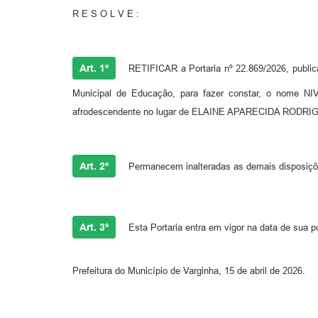
R E S O L V E :
Art. 1º
RETIFICAR a Portaria nº 22.869/2026, publica
Municipal de Educação, para fazer constar, o no
afrodescendente no lugar de ELAINE APARECIDA RODRIGU
Art. 2º
Permanecem inalteradas as demais disposiçõe
Art. 3º
Esta Portaria entra em vigor na data de sua pu
Prefeitura do Município de Varginha, 15 de abril de 2026.