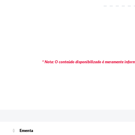
* Nota: O conteúdo disponibilizado é meramente informa
c
Ementa