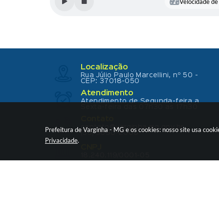
Velocidade de 
Localização
Rua Júlio Paulo Marcellini, nº 50 -
CEP: 37018-050
Atendimento
Atendimento de Segunda-feira a
Sexta-feira das 07h30 as 17h30
Contato
contato@varginha.mg.gov.br
Prefeitura de Varginha - MG e os cookies: nosso site usa coo
(35) 3690-2000
Privacidade
.
CNPJ
18.240.119/0001-05