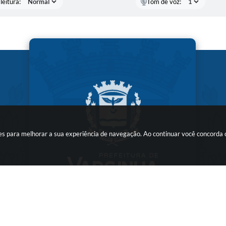
leitura:
Tom de voz:
kies para melhorar a sua experiência de navegação. Ao continuar você concorda