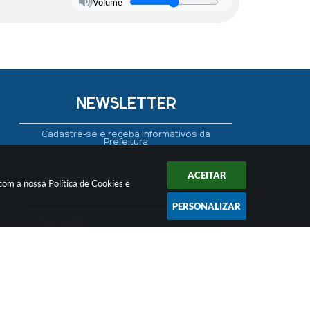
Volume
NEWSLETTER
Cadastre-se e receba informativos da
Prefeitura
ACEITAR
 com a nossa
Política de Cookies
e
PERSONALIZAR
CADASTRAR