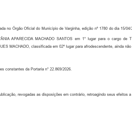
da no Órgão Oficial do Município de Varginha, edição nº 1780 do dia 15/04/
me NIVÂNIA APARECIDA MACHADO SANTOS em 1° lugar para o cargo de
ES MACHADO, classificada em 02º lugar para afrodescendente, ainda não
s constantes da Portaria n° 22.869/2026.
blicação, revogadas as disposições em contrário, retroagindo seus efeitos a 