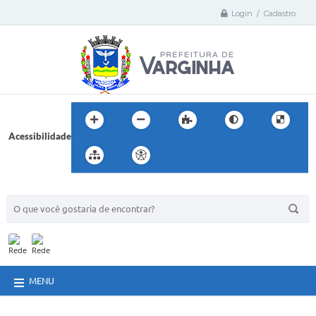
Login / Cadastro
Acessibilidade
BUSCA DO SITE:
MENU