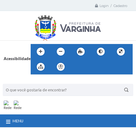
Login / Cadastro
Acessibilidade
BUSCA DO SITE:
MENU