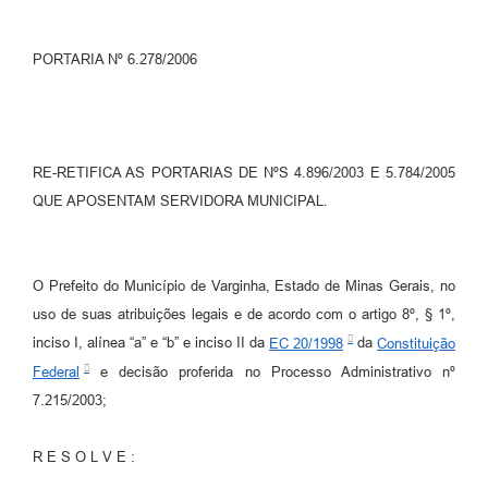
PORTARIA Nº 6.278/2006
RE-RETIFICA AS PORTARIAS DE NºS 4.896/2003 E 5.784/2005
QUE APOSENTAM SERVIDORA MUNICIPAL.
O Prefeito do Município de Varginha, Estado de Minas Gerais, no
uso de suas atribuições legais e de acordo com o artigo 8º, § 1º,
inciso I, alínea “a” e “b” e inciso II da
EC 20/1998
da
Constituição
Federal
e decisão proferida no Processo Administrativo nº
7.215/2003;
R E S O L V E :