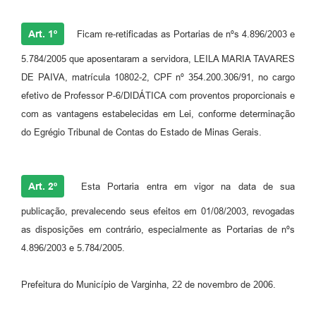
Art. 1º
Ficam re-retificadas as Portarias de nºs 4.896/2003 e
5.784/2005 que aposentaram a servidora, LEILA MARIA TAVARES
DE PAIVA, matrícula 10802-2, CPF nº 354.200.306/91, no cargo
efetivo de Professor P-6/DIDÁTICA com proventos proporcionais e
com as vantagens estabelecidas em Lei, conforme determinação
do Egrégio Tribunal de Contas do Estado de Minas Gerais.
Art. 2º
Esta Portaria entra em vigor na data de sua
publicação, prevalecendo seus efeitos em 01/08/2003, revogadas
as disposições em contrário, especialmente as Portarias de nºs
4.896/2003 e 5.784/2005.
Prefeitura do Município de Varginha, 22 de novembro de 2006.