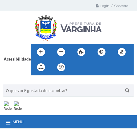
Login / Cadastro
Acessibilidade
BUSCA DO SITE:
MENU