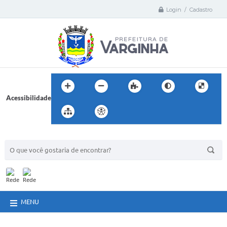
Login / Cadastro
Acessibilidade
BUSCA DO SITE:
MENU