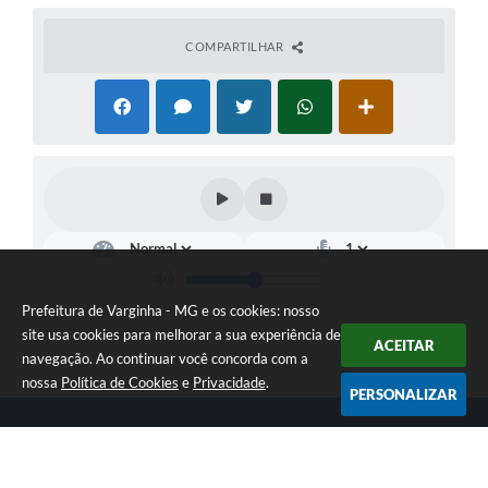
COMPARTILHAR
Prefeitura de Varginha - MG e os cookies: nosso
site usa cookies para melhorar a sua experiência de
ACEITAR
navegação. Ao continuar você concorda com a
nossa
Política de Cookies
e
Privacidade
.
PERSONALIZAR
Telefone: (35) 3690-2000
Endereço: Rua Júlio Paulo Marcellini, nº 50 | CEP: 37018-050
Atendimento de Segunda-feira a Sexta-feira das 07h30 as 17h30