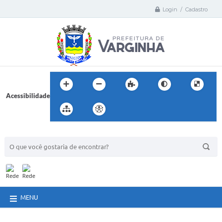
Login / Cadastro
Acessibilidade
BUSCA DO SITE:
MENU