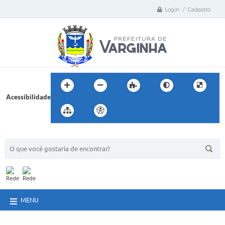
Login / Cadastro
Acessibilidade
BUSCA DO SITE:
MENU