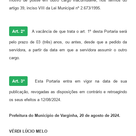
motivo de posse em outro cargo inacumulável, nos termos do
artigo 39, inciso VIII da Lei Municipal nº 2.673/1995.
Art. 2º
A vacância de que trata o art. 1º desta Portaria será
pelo prazo de 03 (três) anos, ou antes, desde que a pedido da
servidora, a partir da data em que a servidora assumir o outro
cargo.
Art. 3º
Esta Portaria entra em vigor na data de sua
publicação, revogadas as disposições em contrário e retroagindo
os seus efeitos a 12/08/2024.
Prefeitura do Município de Varginha, 20 de agosto de 2024.
VÉRDI LÚCIO MELO