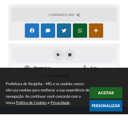
COMPARTILHAR
Prefeitura de Varginha - MG e os cookies: nosso
site usa cookies para melhorar a sua experiência de
ACEITAR
navegação. Ao continuar você concorda com a
nossa
Política de Cookies
e
Privacidade
.
PERSONALIZAR
Telefone: (35) 3690-2000
Endereço: Rua Júlio Paulo Marcellini, nº 50 | CEP: 37018-050
Atendimento de Segunda-feira a Sexta-feira das 07h30 as 17h30