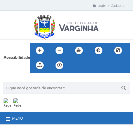
Login / Cadastro
Acessibilidade
BUSCA DO SITE:
MENU