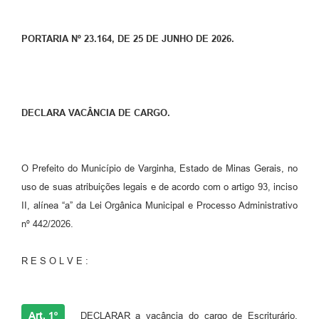
PORTARIA Nº 23.164, DE 25 DE JUNHO DE 2026.
DECLARA VACÂNCIA DE CARGO.
O Prefeito do Município de Varginha, Estado de Minas Gerais, no
uso de suas atribuições legais e de acordo com o artigo 93, inciso
II, alínea “a” da Lei Orgânica Municipal e Processo Administrativo
nº 442/2026.
R E S O L V E :
Art. 1º
DECLARAR a vacância do cargo de Escriturário,