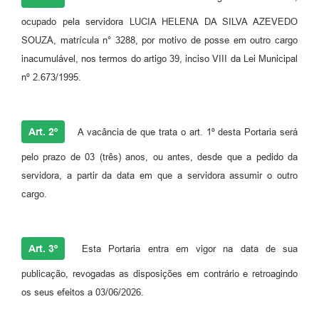
ocupado pela servidora LUCIA HELENA DA SILVA AZEVEDO
SOUZA, matrícula n° 3288, por motivo de posse em outro cargo
inacumulável, nos termos do artigo 39, inciso VIII da Lei Municipal
nº 2.673/1995.
Art. 2º
A vacância de que trata o art. 1º desta Portaria será
pelo prazo de 03 (três) anos, ou antes, desde que a pedido da
servidora, a partir da data em que a servidora assumir o outro
cargo.
Art. 3º
Esta Portaria entra em vigor na data de sua
publicação, revogadas as disposições em contrário e retroagindo
os seus efeitos a 03/06/2026.