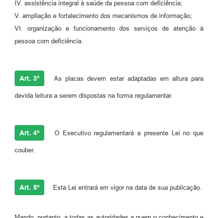
IV. assistência integral à saúde da pessoa com deficiência;
V. ampliação e fortalecimento dos mecanismos de informação;
VI. organização e funcionamento dos serviços de atenção à
pessoa com deficiência.
Art. 3º
As placas devem estar adaptadas em altura para
devida leitura a serem dispostas na forma regulamentar.
Art. 4º
O Executivo regulamentará a presente Lei no que
couber.
Art. 5º
Esta Lei entrará em vigor na data de sua publicação.
Mando, portanto, a todas as autoridades a quem o conhecimento e