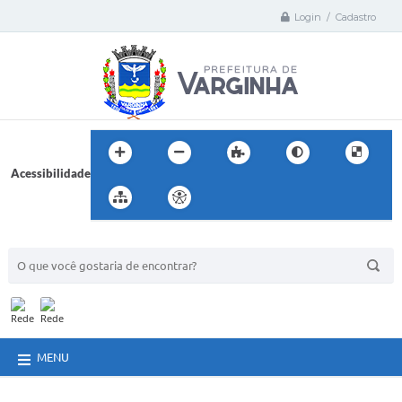
Login / Cadastro
Acessibilidade
BUSCA DO SITE:
MENU