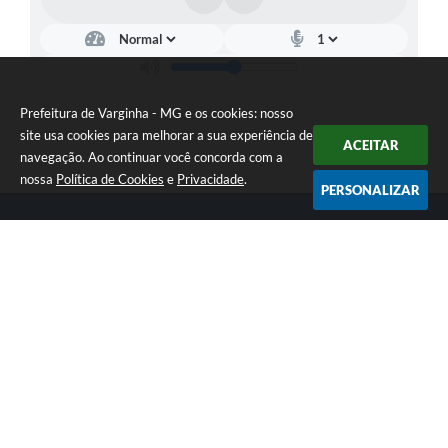
Prefeitura de Varginha - MG e os cookies: nosso
site usa cookies para melhorar a sua experiência de
ACEITAR
navegação. Ao continuar você concorda com a
nossa
Política de Cookies
e
Privacidade
.
PERSONALIZAR
Telefone: (35) 3690-2000
Endereço: Rua Júlio Paulo Marcellini, nº 50 | CEP: 37018-050
Atendimento de Segunda-feira a Sexta-feira das 07h30 as 17h30
CNPJ: 18.240.119/0001-05
Prefeitura de Varginha - MG
Versão do Sistema:
3.5.3 - 19/06/2026
Portal atualizado em:
07/08/2026 17:04
Dados Abertos
Copyright Instar - 2006-2026. Todos os direitos reservados -