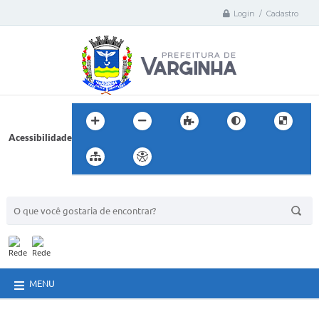
Login / Cadastro
Acessibilidade
BUSCA DO SITE:
MENU