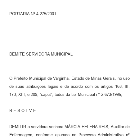
PORTARIA Nº 4.275/2001
DEMITE SERVIDORA MUNICIPAL
O Prefeito Municipal de Varginha, Estado de Minas Gerais, no uso
de suas atribuições legais e de acordo com os artigos 168, III,
173, XIII, e 209, “caput”, todos da Lei Municipal nº 2.673/1995,
R E S O L V E :
DEMITIR a servidora senhora MÁRCIA HELENA REIS, Auxiliar de
Enfermagem, conforme apurado no Processo Administrativo nº