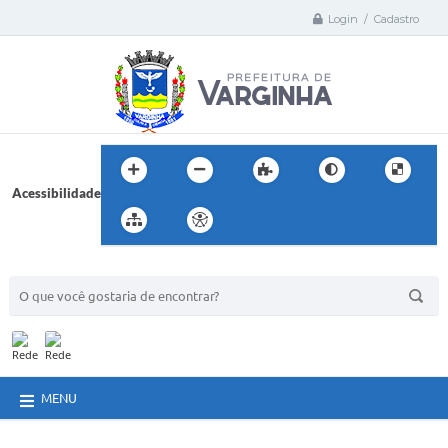
Login / Cadastro
Acessibilidade
BUSCA DO SITE:
MENU