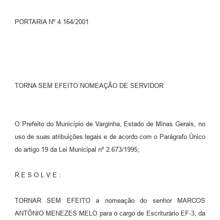
PORTARIA Nº 4.164/2001
TORNA SEM EFEITO NOMEAÇÃO DE SERVIDOR
O Prefeito do Município de Varginha, Estado de Minas Gerais, no
uso de suas atribuições legais e de acordo com o Parágrafo Único
do artigo 19 da Lei Municipal nº 2.673/1995;
R E S O L V E :
TORNAR SEM EFEITO a nomeação do senhor MARCOS
ANTÔNIO MENEZES MELO para o cargo de Escriturário EF-3, da