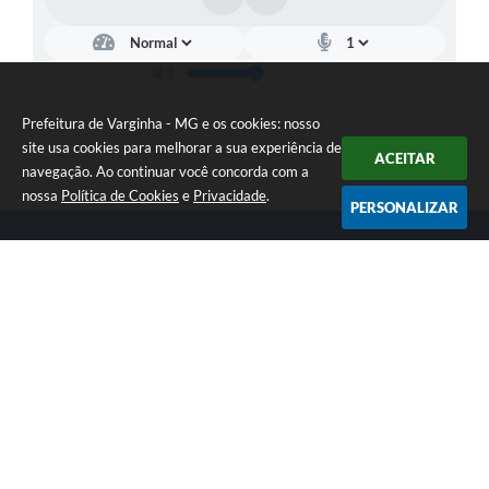
Prefeitura de Varginha - MG e os cookies: nosso
site usa cookies para melhorar a sua experiência de
ACEITAR
navegação. Ao continuar você concorda com a
nossa
Política de Cookies
e
Privacidade
.
PERSONALIZAR
Telefone: (35) 3690-2000
Endereço: Rua Júlio Paulo Marcellini, nº 50 | CEP: 37018-050
Atendimento de Segunda-feira a Sexta-feira das 07h30 as 17h30
CNPJ: 18.240.119/0001-05
Prefeitura de Varginha - MG
Versão do Sistema:
3.5.3 - 19/06/2026
Portal atualizado em:
06/08/2026 16:48
Dados Abertos
Copyright Instar - 2006-2026. Todos os direitos reservados -