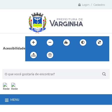
Login / Cadastro
Acessibilidade
BUSCA DO SITE:
MENU