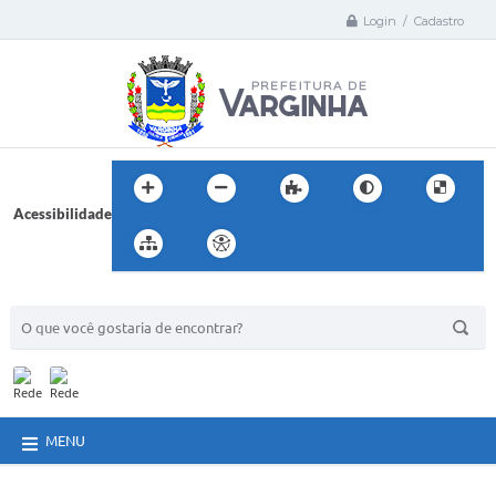
Login / Cadastro
Acessibilidade
BUSCA DO SITE:
MENU