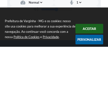
Prefeitura de Varginha - MG e os cookies: nosso
site usa cookies para melhorar a sua experiência de
ACEITAR
navegação. Ao continuar você concorda com a
nossa
Política de Cookies
e
Privacidade
.
PERSONALIZAR
Telefone: (35) 3690-2000
Endereço: Rua Júlio Paulo Marcellini, nº 50 | CEP: 37018-050
Atendimento de Segunda-feira a Sexta-feira das 07h30 as 17h30
CNPJ: 18.240.119/0001-05
Prefeitura de Varginha - MG
Versão do Sistema:
3.5.3 - 19/06/2026
Portal atualizado em:
07/08/2026 17:04
Dados Abertos
Copyright Instar - 2006-2026. Todos os direitos reservados -
Instar Tecnologia