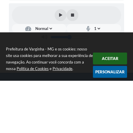
Prefeitura de Varginha - MG e os cookies: nosso
site usa cookies para melhorar a sua experiência de
ACEITAR
navegação. Ao continuar você concorda com a
nossa
Política de Cookies
e
Privacidade
.
PERSONALIZAR
Telefone: (35) 3690-2000
Endereço: Rua Júlio Paulo Marcellini, nº 50 | CEP: 37018-050
Atendimento de Segunda-feira a Sexta-feira das 07h30 as 17h30
CNPJ: 18.240.119/0001-05
Prefeitura de Varginha - MG
Versão do Sistema:
3.5.3 - 19/06/2026
Portal atualizado em:
07/08/2026 17:04
Dados Abertos