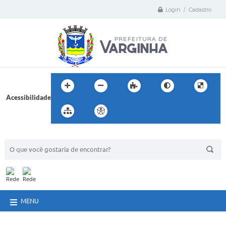
Login / Cadastro
Acessibilidade
BUSCA DO SITE:
MENU