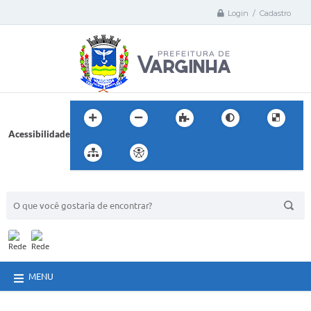
Login / Cadastro
Acessibilidade
BUSCA DO SITE:
MENU