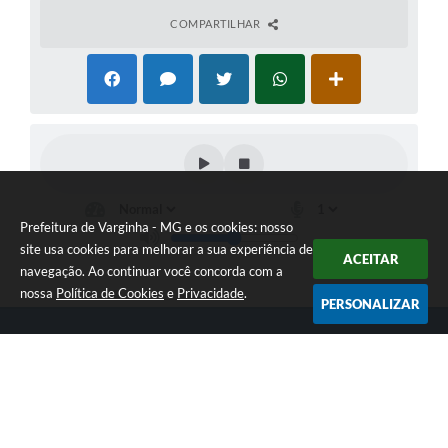
COMPARTILHAR
Prefeitura de Varginha - MG e os cookies: nosso
site usa cookies para melhorar a sua experiência de
ACEITAR
navegação. Ao continuar você concorda com a
nossa
Política de Cookies
e
Privacidade
.
PERSONALIZAR
Telefone: (35) 3690-2000
Endereço: Rua Júlio Paulo Marcellini, nº 50 | CEP: 37018-050
Atendimento de Segunda-feira a Sexta-feira das 07h30 as 17h30
CNPJ: 18.240.119/0001-05
Prefeitura de Varginha - MG