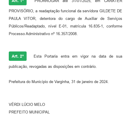
Art. 1º
PRORROGAR até 31/01/2025, em CARÁTER
PROVISÓRIO, a readaptação funcional da servidora GILDETE DE
PAULA VITOR, detentora do cargo de Auxiliar de Serviços
Públicos/Readaptado, nível E-01, matrícula 16.835-1, conforme
Processo Administrativo nº 16.357/2008.
Art. 2º
Esta Portaria entra em vigor na data de sua
publicação, revogadas as disposições em contrário.
Prefeitura do Município de Varginha, 31 de janeiro de 2024.
VÉRDI LÚCIO MELO
PREFEITO MUNICIPAL