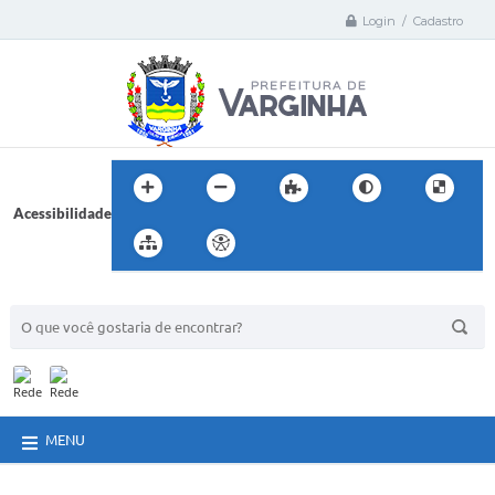
Login / Cadastro
Acessibilidade
BUSCA DO SITE:
MENU