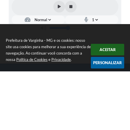
Prefeitura de Varginha - MG e os cookies: nosso
site usa cookies para melhorar a sua experiência de
ACEITAR
navegação. Ao continuar você concorda com a
nossa
Política de Cookies
e
Privacidade
.
PERSONALIZAR
Telefone: (35) 3690-2000
Endereço: Rua Júlio Paulo Marcellini, nº 50 | CEP: 37018-050
Atendimento de Segunda-feira a Sexta-feira das 07h30 as 17h30
CNPJ: 18.240.119/0001-05
Prefeitura de Varginha - MG
Versão do Sistema:
3.5.3 - 19/06/2026
Portal atualizado em:
06/08/2026 12:13
Dados Abertos