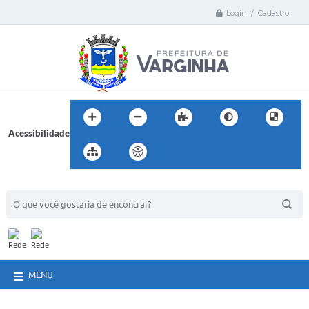
Login / Cadastro
Acessibilidade
BUSCA DO SITE:
MENU