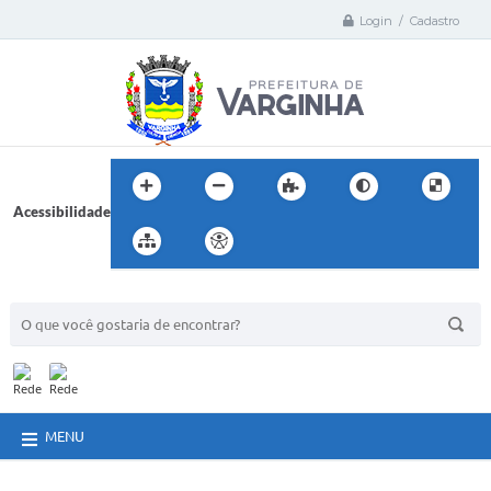
Login / Cadastro
Acessibilidade
BUSCA DO SITE:
MENU