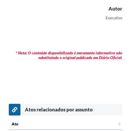
Autor
Executivo
* Nota: O conteúdo disponibilizado é meramente informativo não
substituindo o original publicado em Diário Oficial.
Atos relacionados por assunto
c
Ato