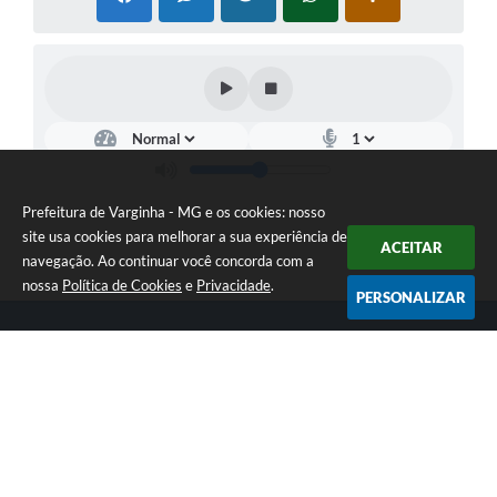
Prefeitura de Varginha - MG e os cookies: nosso
site usa cookies para melhorar a sua experiência de
ACEITAR
navegação. Ao continuar você concorda com a
nossa
Política de Cookies
e
Privacidade
.
PERSONALIZAR
Telefone: (35) 3690-2000
Endereço: Rua Júlio Paulo Marcellini, nº 50 | CEP: 37018-050
Atendimento de Segunda-feira a Sexta-feira das 07h30 as 17h30
CNPJ: 18.240.119/0001-05
Prefeitura de Varginha - MG
Versão do Sistema:
3.5.3 - 19/06/2026