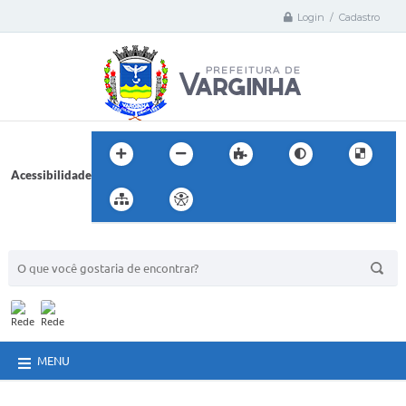
Login / Cadastro
Acessibilidade
BUSCA DO SITE:
MENU