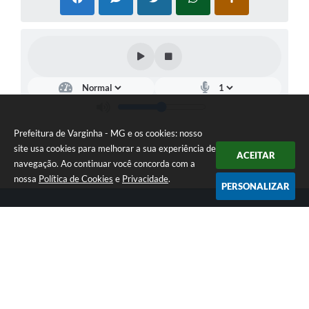
Prefeitura de Varginha - MG e os cookies: nosso
site usa cookies para melhorar a sua experiência de
ACEITAR
navegação. Ao continuar você concorda com a
nossa
Política de Cookies
e
Privacidade
.
PERSONALIZAR
Telefone: (35) 3690-2000
Endereço: Rua Júlio Paulo Marcellini, nº 50 | CEP: 37018-050
Atendimento de Segunda-feira a Sexta-feira das 07h30 as 17h30
CNPJ: 18.240.119/0001-05
Prefeitura de Varginha - MG
Versão do Sistema:
3.5.3 - 19/06/2026