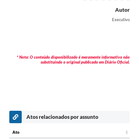
Autor
Executivo
* Nota: O conteúdo disponibilizado é meramente informativo não
substituindo o original publicado em Diário Oficial.
Atos relacionados por assunto
c
Ato