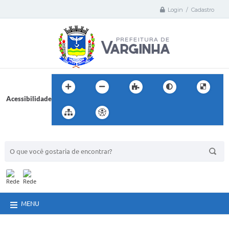
Login / Cadastro
Acessibilidade
BUSCA DO SITE:
MENU