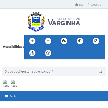
Login / Cadastro
Acessibilidade
BUSCA DO SITE:
MENU