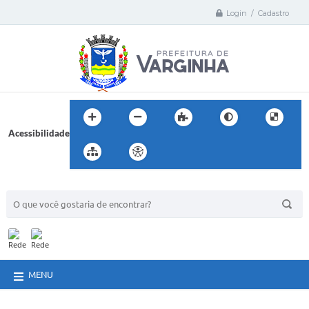
Login / Cadastro
Acessibilidade
BUSCA DO SITE:
MENU