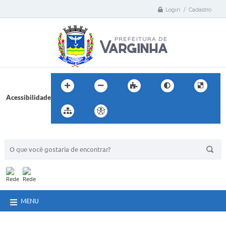
Login / Cadastro
Acessibilidade
BUSCA DO SITE:
MENU