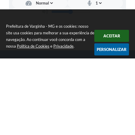
Prefeitura de Varginha - MG e os cookies: nosso
site usa cookies para melhorar a sua experiência de
ACEITAR
navegação. Ao continuar você concorda com a
nossa
Política de Cookies
e
Privacidade
.
PERSONALIZAR
Telefone: (35) 3690-2000
Endereço: Rua Júlio Paulo Marcellini, nº 50 | CEP: 37018-050
Atendimento de Segunda-feira a Sexta-feira das 07h30 as 17h30
CNPJ: 18.240.119/0001-05
Prefeitura de Varginha - MG
Versão do Sistema:
3.5.3 - 19/06/2026
Portal atualizado em:
07/08/2026 17:04
Dados Abertos
Copyright Instar - 2006-2026. Todos os direitos reservados -
Instar Tecnologia