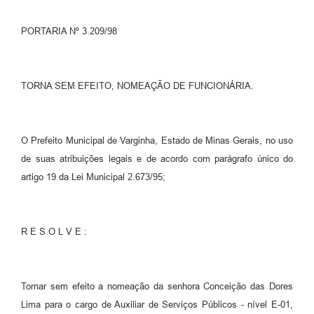
PORTARIA Nº 3.209/98
TORNA SEM EFEITO, NOMEAÇÃO DE FUNCIONÁRIA.
O Prefeito Municipal de Varginha, Estado de Minas Gerais, no uso
de suas atribuições legais e de acordo com parágrafo único do
artigo 19 da Lei Municipal 2.673/95;
R E S O L V E :
Tornar sem efeito a nomeação da senhora Conceição das Dores
Lima para o cargo de Auxiliar de Serviços Públicos - nível E-01,